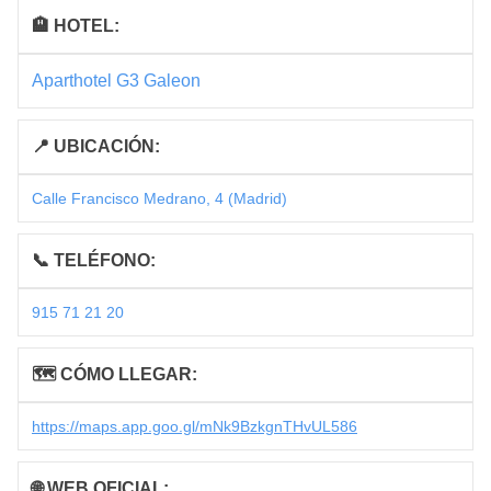
🏨 HOTEL:
Aparthotel G3 Galeon
📍 UBICACIÓN:
Calle Francisco Medrano, 4 (Madrid)
📞 TELÉFONO:
915 71 21 20
🗺 CÓMO LLEGAR:
https://maps.app.goo.gl/mNk9BzkgnTHvUL586
🌐 WEB OFICIAL: