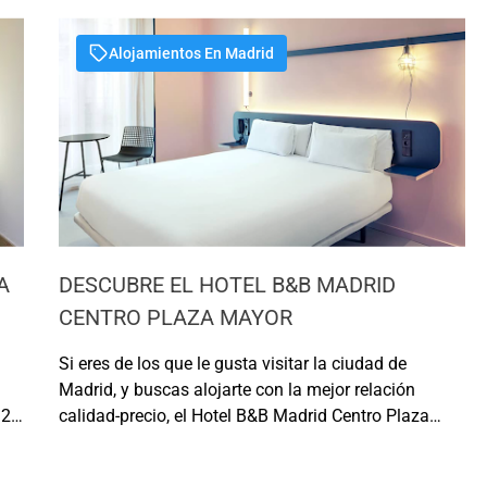
continuación… Atribución: Que Plan Hacer Hoy.
Fuente: Elabor…
Alojamientos En Madrid
A
DESCUBRE EL HOTEL B&B MADRID
CENTRO PLAZA MAYOR
Si eres de los que le gusta visitar la ciudad de
Madrid, y buscas alojarte con la mejor relación
 20
calidad-precio, el Hotel B&B Madrid Centro Plaza
Mayor es para ti. ¿Quieres saber más sobre este
hotel? Entonces, acompáñanos y descú…