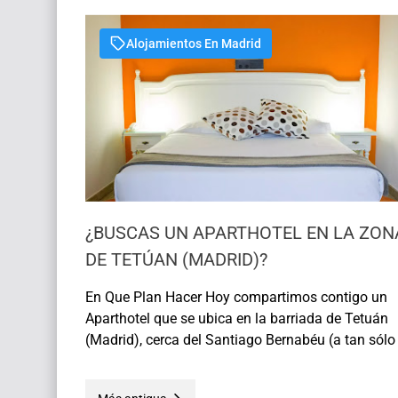
deta…
Alojamientos En Madrid
¿BUSCAS UN APARTHOTEL EN LA ZON
DE TETÚAN (MADRID)?
En Que Plan Hacer Hoy compartimos contigo un
Aparthotel que se ubica en la barriada de Tetuán
(Madrid), cerca del Santiago Bernabéu (a tan sólo
minutos caminando). Aquí encontrarás todo lo
necesario para sentirte como en casa. ¿Quieres