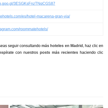
app.goo.gl/3ESGKsFnzTNqCGS87
tehotels.com/es/hotel-macarena-gran-via/
stagram.com/roommatehotels/
seas seguir consultando
más hoteles en Madrid
, haz clic en
nspírate
con nuestros
posts más recientes
haciendo clic