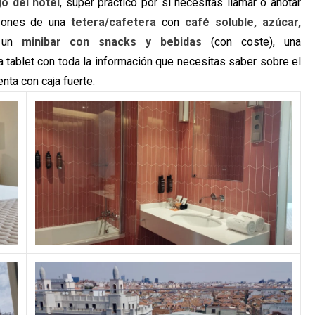
go del hotel
, súper práctico por si necesitas llamar o anotar
spones de una
tetera/cafetera
con
café soluble, azúcar,
 un
minibar con snacks y bebidas
(con coste), una
tablet con toda la información que necesitas saber sobre el
enta con caja fuerte.