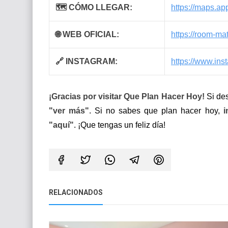
🗺 CÓMO LLEGAR:
https://maps.
🌐 WEB OFICIAL:
https://room-ma
🔗 INSTAGRAM:
https://www.in
¡Gracias por visitar Que Plan Hacer Hoy!
Si de
"ver más"
. Si no sabes que plan hacer hoy,
i
"aquí"
. ¡Que tengas un feliz día!
RELACIONADOS