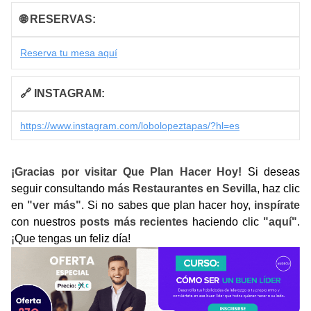
🌐 RESERVAS:
Reserva tu mesa aquí
🔗 INSTAGRAM:
https://www.instagram.com/lobolopeztapas/?hl=es
¡Gracias por visitar Que Plan Hacer Hoy!
Si deseas
seguir consultando
más Restaurantes en Sevilla
, haz clic
en
"ver más"
. Si no sabes que plan hacer hoy,
inspírate
con nuestros
posts más recientes
haciendo clic
"aquí"
.
¡Que tengas un feliz día!