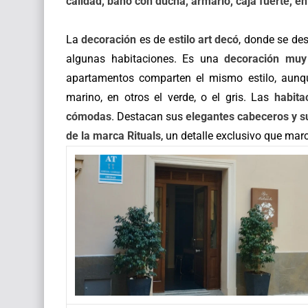
calidad, baño con ducha, armario, caja fuerte, en
La
decoración
es de
estilo art decó
, donde se des
algunas habitaciones. Es una
decoración muy 
apartamentos comparten el mismo estilo, aunqu
marino, en otros el verde, o el gris. Las
habita
cómodas
. Destacan sus
elegantes cabeceros y s
de la marca Rituals
, un detalle exclusivo que marc