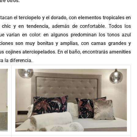
tre otros.
tacan el
terciopelo y
el
dorado
, con
elementos tropicales
en
chic y en tendencia,
además de confortable. Todos los
e varían en color: en algunos predominan los tonos azul
ciones son muy bonitas y amplias
, con
camas grandes y
us cojines aterciopelados
. En el baño, encontrarás
amenities
a la diferencia.