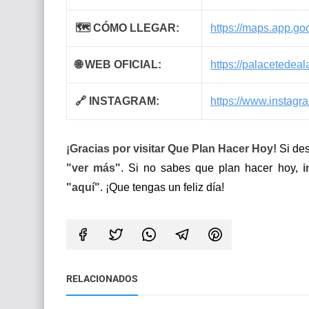
🗺 CÓMO LLEGAR:
https://maps.app.
🌐 WEB OFICIAL:
https://palacetede
🔗 INSTAGRAM:
https://www.instag
¡Gracias por visitar Que Plan Hacer Hoy!
Si des
"ver más"
. Si no sabes que plan hacer hoy,
i
"aquí"
. ¡Que tengas un feliz día!
RELACIONADOS