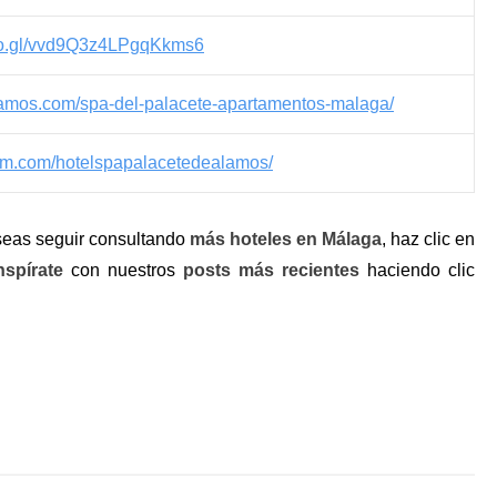
goo.gl/vvd9Q3z4LPgqKkms6
alamos.com/spa-del-palacete-apartamentos-malaga/
ram.com/hotelspapalacetedealamos/
eas seguir consultando
más hoteles en Málaga
, haz clic en
nspírate
con nuestros
posts más recientes
haciendo clic