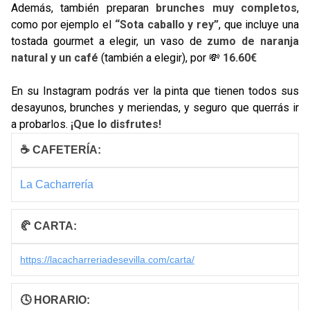
Además, también preparan
brunches muy completos
,
como por ejemplo el
“Sota caballo y rey”
, que incluye una
tostada gourmet a elegir, un vaso de
zumo de naranja
natural y un café
(también a elegir), por 💸
16.60€
En su Instagram podrás ver la pinta que tienen todos sus
desayunos, brunches y meriendas, y seguro que querrás ir
a probarlos.
¡Que lo disfrutes!
☕ CAFETERÍA:
La Cacharrería
🥐 CARTA:
https://lacacharreriadesevilla.com/carta/
🕓 HORARIO: