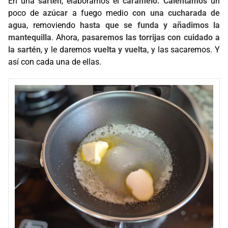
En una
sartén
, elaboramos el
caramelo.
Calentamos
un
poco de
azúcar
a fuego medio
con una cucharada de
agua
, removiendo
hasta que se funda y añadimos la
mantequilla
. Ahora,
pasaremos las torrijas con cuidado a
la sartén
, y le daremos
vuelta y vuelta
, y las sacaremos. Y
así con cada una de ellas.