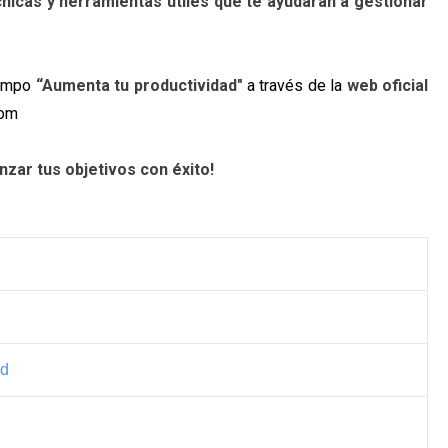
écnicas y herramientas útiles que te ayudarán a gestionar
iempo
“Aumenta tu productividad"
a través de la
web oficial
com
nzar tus objetivos con éxito!
ad