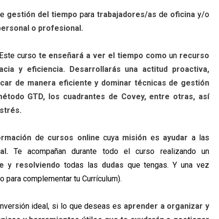
re
gestión del tiempo
para
trabajadores/as
de
oficina
y/o
ersonal o profesional.
Este curso
te enseñará a ver el tiempo como
un
recurso
acia y eficiencia.
Desarrollarás una actitud proactiva,
icar de manera eficiente y dominar técnicas de gestión
método GTD, los cuadrantes de Covey, entre otras, así
strés.
formación
de
cursos online
cuya
misión
es
ayudar
a las
al.
Te acompañan durante todo el curso realizando un
e
y
resolviendo
todas las
dudas
que tengas. Y una vez
do para complementar tu Currículum).
 inversión ideal, si lo que deseas es
aprender a organizar y