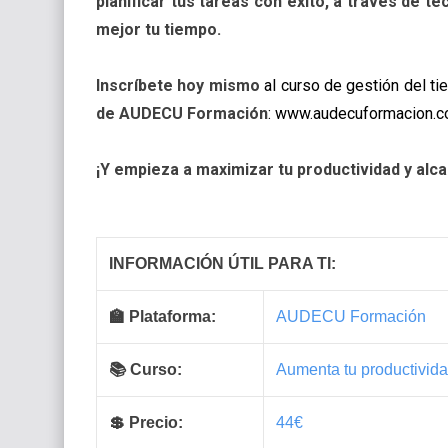
planificar tus tareas con éxito, a través de t
mejor tu tiempo.
Inscríbete hoy mismo
al curso de gestión del t
de AUDECU Formación
:
www.audecuformacion.
¡Y empieza a maximizar tu productividad y alca
INFORMACIÓN ÚTIL PARA TI:
🏫 Plataforma:
AUDECU Formación
📚 Curso:
Aumenta tu productivid
💲 Precio:
44€