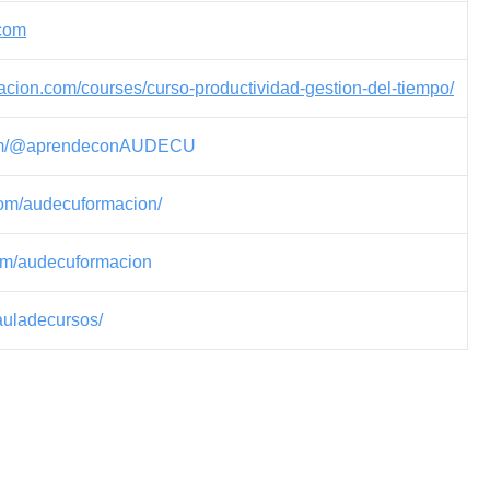
com
cion.com/courses/curso-productividad-gestion-del-tiempo/
com/@aprendeconAUDECU
com/audecuformacion/
om/audecuformacion
/auladecursos/