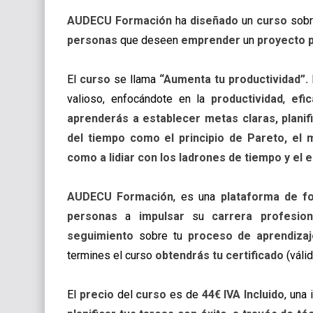
AUDECU Formación
ha
diseñado
un
curso
sob
personas
que deseen
emprender
un
proyecto p
El
curso
se llama
“Aumenta tu productividad”.
valioso, enfocándote en la
productividad
,
efic
aprenderás a establecer metas claras, planif
del tiempo como el principio de Pareto, el 
como a lidiar con los ladrones de tiempo y el e
AUDECU Formación
, es una
plataforma de 
personas
a
impulsar
su
carrera profesion
seguimiento
sobre tu
proceso de aprendizaj
termines el curso
obtendrás tu certificado
(váli
El
precio
del
curso
es de
44€ IVA Incluido
, una