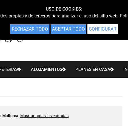
USO DE COOKIES:
ies propias y de terceros para analizar el uso del sitio web.
Polí
RECHAZAR TODO
ACEPTAR TODO
CONFIGURAR
FETERÍAS
ALOJAMIENTOS
PLANES EN CASA
I
n Mallorca
.
Mostrar todas las entradas