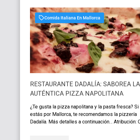
Comida Italiana En Mallorca
RESTAURANTE DADALÍA: SABOREA LA
AUTÉNTICA PIZZA NAPOLITANA
¿Te gusta la pizza napolitana y la pasta fresca? Si
estás por Mallorca, te recomendamos la pizzería
Dadalía. Más detalles a continuación… Atribución: 
Plan Hacer Hoy. Fuente: Elaboración propia. Dadalía
es un restaurante italiano de rec…